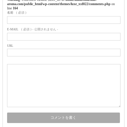
aroma.com/public_html/wp-content/themes/luxe_tcd022/comments.php
on
line
164
名前
( 必須 )
E-MAIL
( 必須 ) - 公開されません -
URL