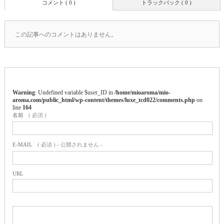
コメント ( 0 )
トラックバック ( 0 )
この記事へのコメントはありません。
Warning
: Undefined variable $user_ID in
/home/mioaroma/mio-
aroma.com/public_html/wp-content/themes/luxe_tcd022/comments.php
on
line
164
名前
( 必須 )
E-MAIL
( 必須 ) - 公開されません -
URL