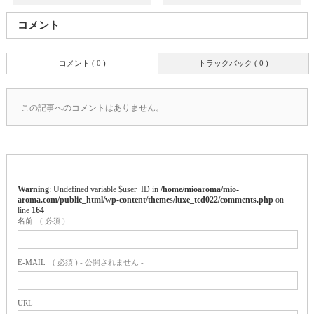
コメント
コメント ( 0 )
トラックバック ( 0 )
この記事へのコメントはありません。
Warning
: Undefined variable $user_ID in
/home/mioaroma/mio-
aroma.com/public_html/wp-content/themes/luxe_tcd022/comments.php
on
line
164
名前
( 必須 )
E-MAIL
( 必須 ) - 公開されません -
URL