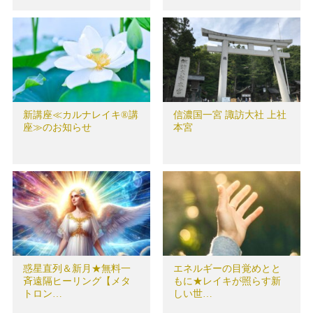
新講座≪カルナレイキ®講
信濃国一宮 諏訪大社 上社
座≫のお知らせ
本宮
惑星直列＆新月★無料一
エネルギーの目覚めとと
斉遠隔ヒーリング【メタ
もに★レイキが照らす新
トロン…
しい世…