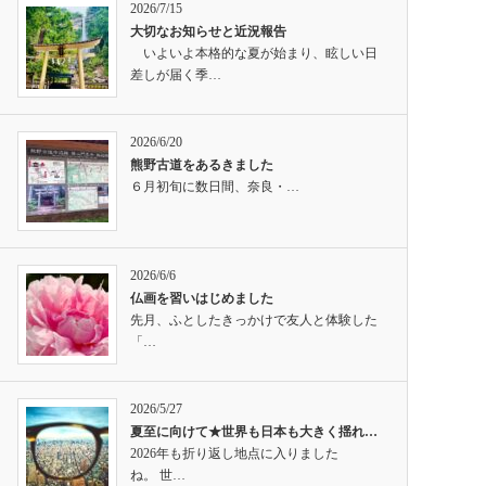
2026/7/15
大切なお知らせと近況報告
いよいよ本格的な夏が始まり、眩しい日
差しが届く季…
2026/6/20
熊野古道をあるきました
６月初旬に数日間、奈良・…
2026/6/6
仏画を習いはじめました
先月、ふとしたきっかけで友人と体験した
「…
2026/5/27
夏至に向けて★世界も日本も大きく揺れ…
2026年も折り返し地点に入りました
ね。 世…