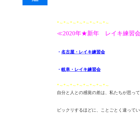
*～*～*～*～*～*～*～*～
≪2020年★新年 レイキ練習
・
名古屋・レイキ練習会
・
岐阜・レイキ練習会
*～*～*～*～*～*～*～*～
自分と人との感覚の差は、私たちが思って
ビックリするほどに、ことごとく違ってい