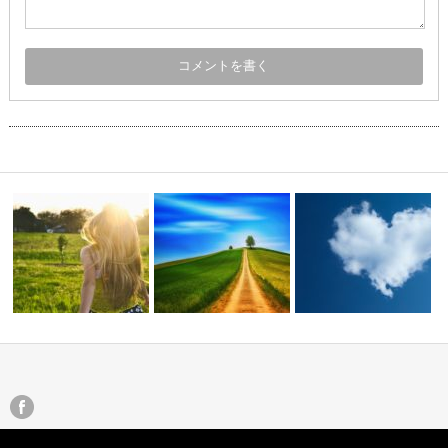
の天使】
わがままと「自分軸」の幸せな
違い
わがままな人生
ちょっと行き詰ったとき