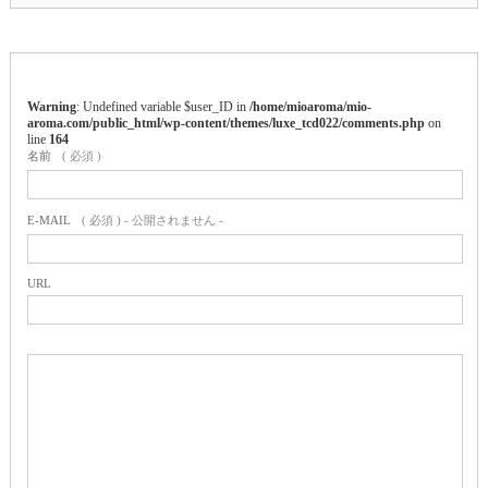
Warning
: Undefined variable $user_ID in
/home/mioaroma/mio-
aroma.com/public_html/wp-content/themes/luxe_tcd022/comments.php
on
line
164
名前
( 必須 )
E-MAIL
( 必須 ) - 公開されません -
URL