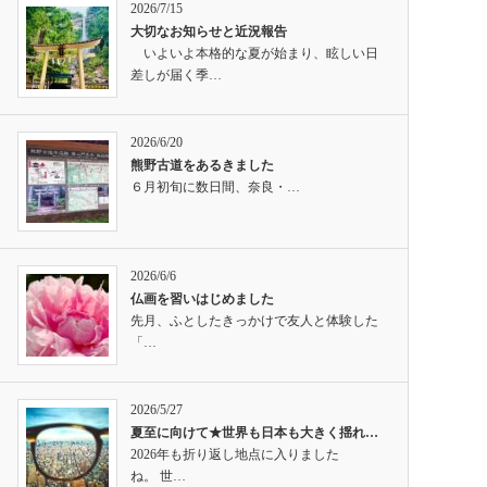
2026/7/15
大切なお知らせと近況報告
いよいよ本格的な夏が始まり、眩しい日
差しが届く季…
2026/6/20
熊野古道をあるきました
６月初旬に数日間、奈良・…
2026/6/6
仏画を習いはじめました
先月、ふとしたきっかけで友人と体験した
「…
2026/5/27
夏至に向けて★世界も日本も大きく揺れ…
2026年も折り返し地点に入りました
ね。 世…