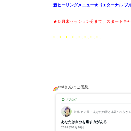
新ヒーリングメニュー★《エターナル ブ
★５月末セッション分まで、スタートキャ
*～*～*～*～*～*～*～*～
emiさんのご感想