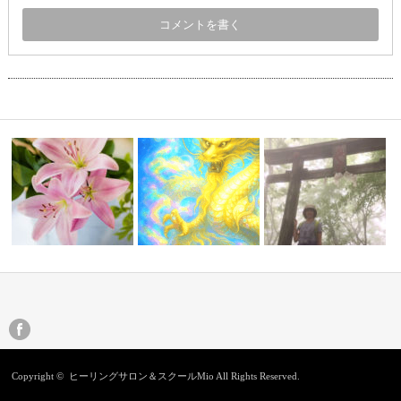
いメロディ
秋の特別ワークショップ★【シ
地上の天使
ャーマニック…
忘れられない思い出
Copyright ©
ヒーリングサロン＆スクールMio
All Rights Reserved.