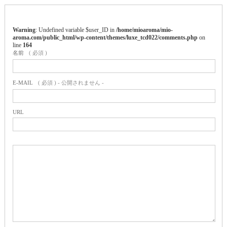
Warning
: Undefined variable $user_ID in
/home/mioaroma/mio-
aroma.com/public_html/wp-content/themes/luxe_tcd022/comments.php
on
line
164
名前
( 必須 )
E-MAIL
( 必須 ) - 公開されません -
URL