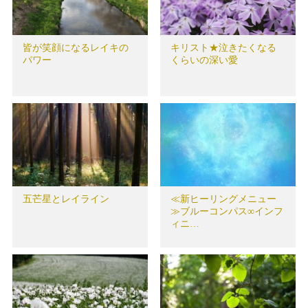
皆が笑顔になるレイキの
キリスト★泣きたくなる
パワー
くらいの深い愛
五芒星とレイライン
≪新ヒーリングメニュー
≫ブルーコンパス∞インフ
ィニ…