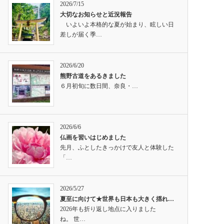
2026/7/15
大切なお知らせと近況報告
いよいよ本格的な夏が始まり、眩しい日
差しが届く季…
2026/6/20
熊野古道をあるきました
６月初旬に数日間、奈良・…
2026/6/6
仏画を習いはじめました
先月、ふとしたきっかけで友人と体験した
「…
2026/5/27
夏至に向けて★世界も日本も大きく揺れ…
2026年も折り返し地点に入りました
ね。 世…