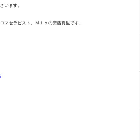
ざいます。
ロマセラピスト、Ｍｉｏの安藤真里です。
①