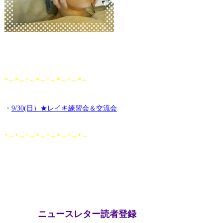
*～*～*～*～*～*～*～*～
・
9/30(日）★レイキ練習会＆交流会
*～*～*～*～*～*～*～*～
ニュースレター読者登録