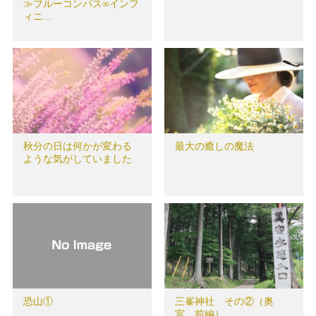
≫ブルーコンパス∞インフ
ィニ…
秋分の日は何かが変わる
最大の癒しの魔法
ような気がしていました
恐山①
三峯神社 その②（奥
宮 前編）