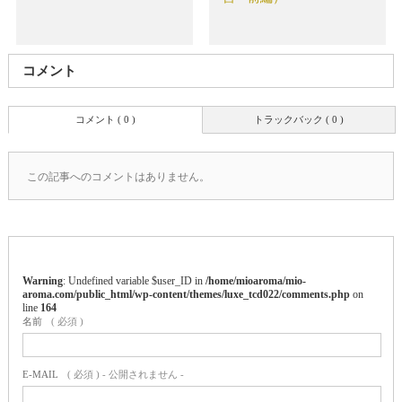
コメント
コメント ( 0 )
トラックバック ( 0 )
この記事へのコメントはありません。
Warning
: Undefined variable $user_ID in
/home/mioaroma/mio-
aroma.com/public_html/wp-content/themes/luxe_tcd022/comments.php
on
line
164
名前
( 必須 )
E-MAIL
( 必須 ) - 公開されません -