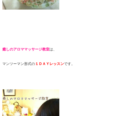
癒しのアロママッサージ教室
は、
マンツーマン形式の
１ＤＡＹレッスン
です。