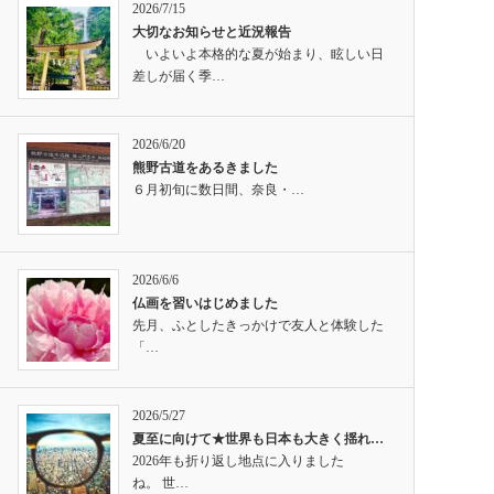
2026/7/15
大切なお知らせと近況報告
いよいよ本格的な夏が始まり、眩しい日
差しが届く季…
2026/6/20
熊野古道をあるきました
６月初旬に数日間、奈良・…
2026/6/6
仏画を習いはじめました
先月、ふとしたきっかけで友人と体験した
「…
2026/5/27
夏至に向けて★世界も日本も大きく揺れ…
2026年も折り返し地点に入りました
ね。 世…