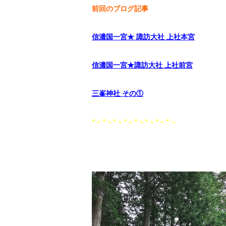
前回のブログ記事
信濃国一宮★ 諏訪大社 上社本宮
信濃国一宮★諏訪大社 上社前宮
三峯神社 その①
*～*～*～*～*～*～*～*～