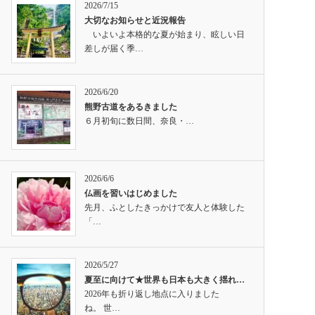
2026/7/15
大切なお知らせと近況報告
いよいよ本格的な夏が始まり、眩しい日
差しが届く季…
2026/6/20
熊野古道をあるきました
６月初旬に数日間、奈良・…
2026/6/6
仏画を習いはじめました
先月、ふとしたきっかけで友人と体験した
「…
2026/5/27
夏至に向けて★世界も日本も大きく揺れ…
2026年も折り返し地点に入りました
ね。 世…