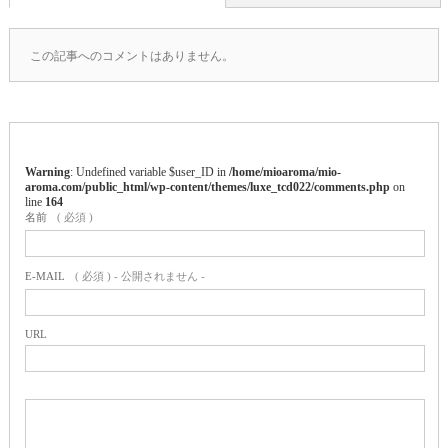
この記事へのコメントはありません。
Warning
: Undefined variable $user_ID in
/home/mioaroma/mio-
aroma.com/public_html/wp-content/themes/luxe_tcd022/comments.php
on
line
164
名前
( 必須 )
E-MAIL
( 必須 ) - 公開されません -
URL