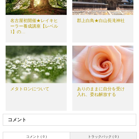
名古屋初開催★レイキヒ
郡上白鳥★白山長滝神社
ーラー養成講座【レベル
1】の…
メタトロンについて
ありのままに自分を受け
入れ、委ね解放する
コメント
コメント ( 0 )
トラックバック ( 0 )