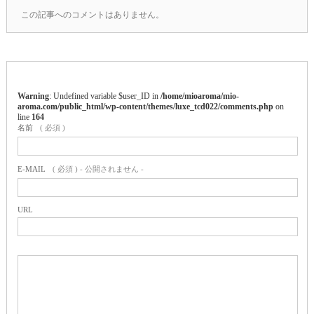
この記事へのコメントはありません。
Warning
: Undefined variable $user_ID in
/home/mioaroma/mio-
aroma.com/public_html/wp-content/themes/luxe_tcd022/comments.php
on
line
164
名前
( 必須 )
E-MAIL
( 必須 ) - 公開されません -
URL