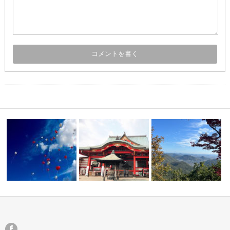
蚤の市】
お護摩祈祷
自分を変えたいと思うなら
明日の【救済の天使】に