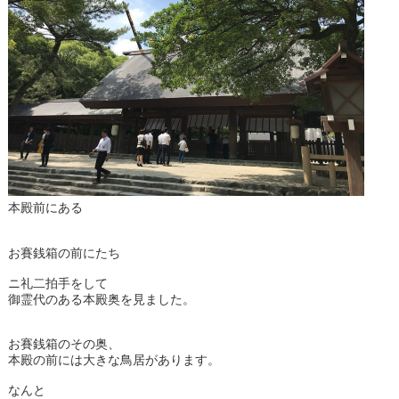
本殿前にある
お賽銭箱の前にたち
ニ礼二拍手をして
御霊代のある本殿奥を見ました。
お賽銭箱のその奥、
本殿の前には大きな鳥居があります。
なんと