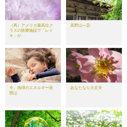
（再）アメリカ最高位ク
高野山へ②
ラスの医療施設で「レイ
キ」が…
今、地球のエネルギー状
あなたなら大丈夫
態は