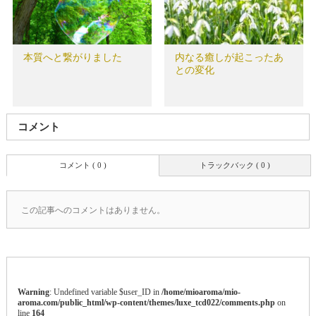
本質へと繋がりました
内なる癒しが起こったあ
との変化
コメント
コメント ( 0 )
トラックバック ( 0 )
この記事へのコメントはありません。
Warning
: Undefined variable $user_ID in
/home/mioaroma/mio-
aroma.com/public_html/wp-content/themes/luxe_tcd022/comments.php
on
line
164