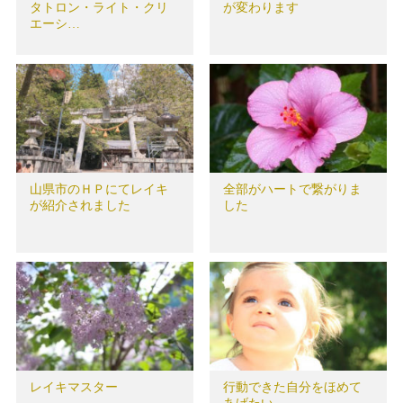
タトロン・ライト・クリ
が変わります
エーシ…
山県市のＨＰにてレイキ
全部がハートで繋がりま
が紹介されました
した
レイキマスター
行動できた自分をほめて