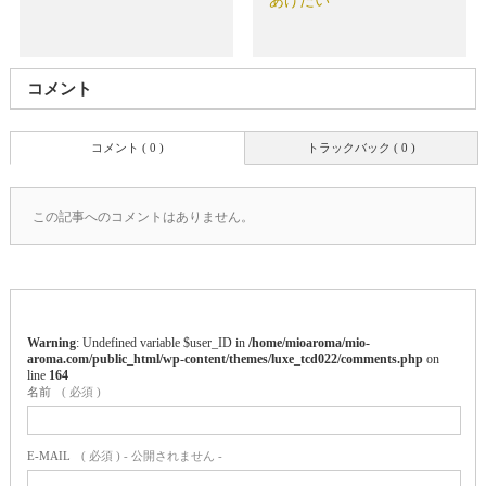
あげたい
コメント
コメント ( 0 )
トラックバック ( 0 )
この記事へのコメントはありません。
Warning
: Undefined variable $user_ID in
/home/mioaroma/mio-
aroma.com/public_html/wp-content/themes/luxe_tcd022/comments.php
on
line
164
名前
( 必須 )
E-MAIL
( 必須 ) - 公開されません -