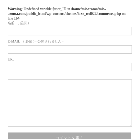
Warning
: Undefined variable $user_ID in
/home/mioaroma/mio-
aroma.com/public_html/wp-content/themes/luxe_tcd022/comments.php
on
line
164
名前
( 必須 )
E-MAIL
( 必須 ) - 公開されません -
URL