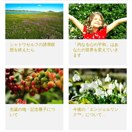
シャドウセルフの誘導瞑
「内なる心の平和」はあ
想を終えたら
なたの世界を変えていき
ます
生誕の地・記念冊子につ
今後の「エンジェルリン
いて
ク™」について…