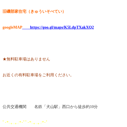
旧磯部家住宅（きゅういそべてい）
googleMAP
https://goo.gl/maps/K5LdpTXakXQ2
★無料駐車場はありません
お近くの有料駐車場をご利用ください。
公共交通機関 名鉄「犬山駅」西口から徒歩約10分
ﾟ･*:.｡..｡.:*･ﾟﾟ･*:.｡..｡.:*･ﾟ