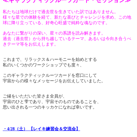
≪ギャラクティックルーツカード・セッション≫
私たちは地球だけで過去世を生きていた訳ではありません。
様々な星での体験を経て、新たな喜びとチャレンジを求め、この地
球に降り立っている、好奇心旺盛で純粋な魂なのです。
あなたに繋がりの深い、星々の系譜を読み解きます。
過去（過去世）から持ち越しているテーマ、あるいは今向き合うべ
きテーマ等をお伝えします。
これまで、リラックス＆ハーモニーを始めとする
私のいくつかのワークショップでも度々、
このギャラクティックルーツカードを窓口にして
宇宙からの様々なメッセージをお伝えしていました。
ご縁をいただいた皆さま全員が、
宇宙のひと雫であり、宇宙そのものであることを、
思い出される一つのキッカケになれば幸いです。
・4/28（土） 【レイキ練習会＆交流会】