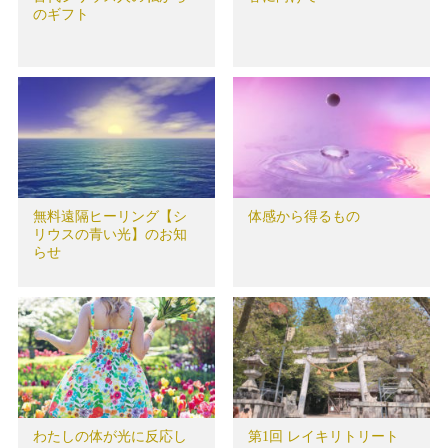
のギフト
無料遠隔ヒーリング【シ
体感から得るもの
リウスの青い光】のお知
らせ
わたしの体が光に反応し
第1回 レイキリトリート