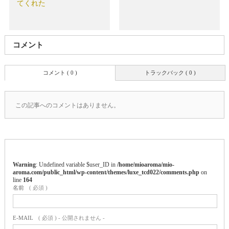
てくれた
コメント
コメント ( 0 )
トラックバック ( 0 )
この記事へのコメントはありません。
Warning
: Undefined variable $user_ID in
/home/mioaroma/mio-
aroma.com/public_html/wp-content/themes/luxe_tcd022/comments.php
on
line
164
名前
( 必須 )
E-MAIL
( 必須 ) - 公開されません -