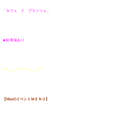
「カフェ ド ブランツェ」
★駐車場あり
ﾟ･*:.｡..｡.:*･ﾟﾟ･*:.｡..｡.:*･ﾟ
【MioのイベントＭＥＮＵ】