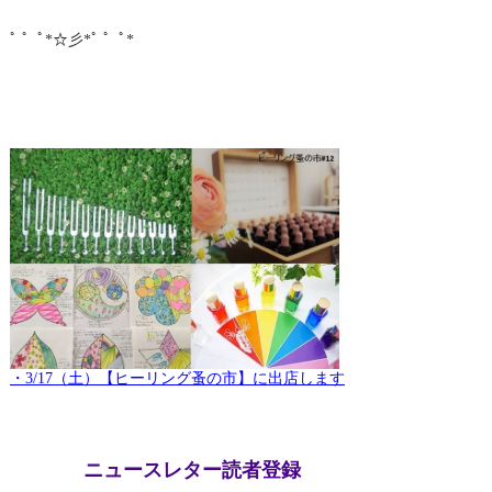
ﾟ ゜ﾟ*☆彡*ﾟ ゜ﾟ*
・3/17（土）【ヒーリング蚤の市】に出店します
ニュースレター読者登録