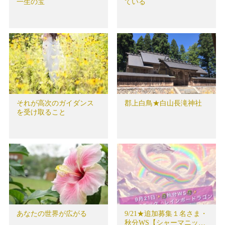
一生の宝
ている
それが高次のガイダンス
郡上白鳥★白山長滝神社
を受け取ること
あなたの世界が広がる
9/21★追加募集１名さま・
秋分WS【シャーマニッ…