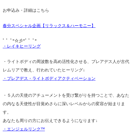
お申込み・詳細はこちら
春分スペシャル企画【リラックス＆ハーモニー】
ﾟ ゜ﾟ*☆彡*ﾟ ゜ﾟ*
・レイキヒーリング
・ライトボディの周波数を高め活性化させる、プレアデス人が古代
レムリアで教え、行われていたヒーリング↓
・プレアデス・ライトボディアクティベーション
・５人の天使のアチューメントを受け繋がりを持つことで、あなた
の内なる天使性が目覚めさらに深いレベルからの変容が始まりま
す。
あなたも周りの方にお伝えできるようになります↓
・エンジェルリンク™