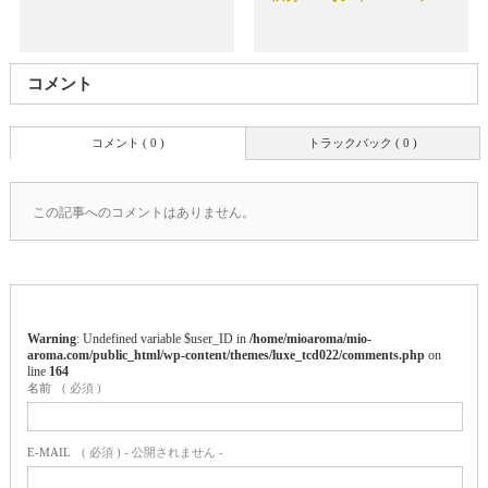
コメント
コメント ( 0 )
トラックバック ( 0 )
この記事へのコメントはありません。
Warning
: Undefined variable $user_ID in
/home/mioaroma/mio-
aroma.com/public_html/wp-content/themes/luxe_tcd022/comments.php
on
line
164
名前
( 必須 )
E-MAIL
( 必須 ) - 公開されません -