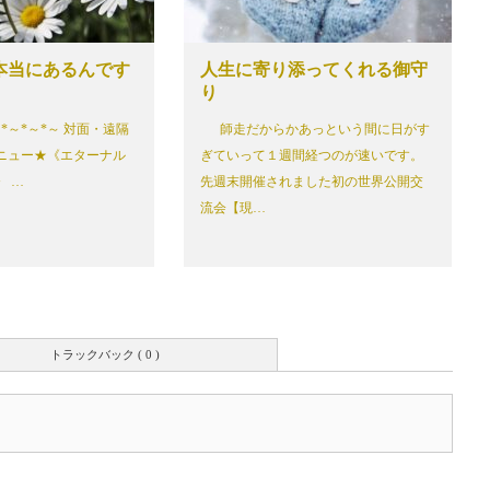
本当にあるんです
人生に寄り添ってくれる御守
り
～*～*～*～ 対面・遠隔
師走だからかあっという間に日がす
ニュー★《エターナル
ぎていって１週間経つのが速いです。
 …
先週末開催されました初の世界公開交
流会【現…
トラックバック ( 0 )