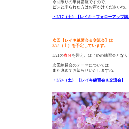
今回限りの単発講座ですので、
ピンと来られた方はお声かけくださいね。
・2/17（土）【レイキ・フォローアップ講
次回【レイキ練習会＆交流会】は
3/24（土）を予定しています。
3/21の
春分
を迎え、はじめの練習会となり
次回練習会のテーマについては
また改めてお知らせいたしますね。
・3/24（土） 【レイキ練習会＆交流会】