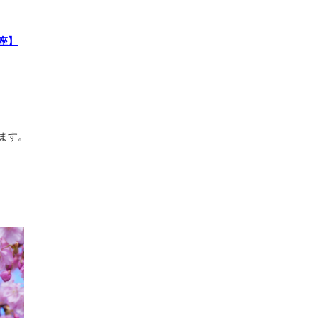
座】
ます。