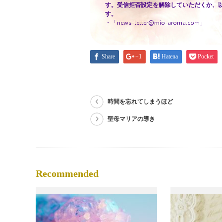
す。受信拒否設定を解除していただくか、
す。
・「news-letter@mio-aroma.com」
Share
+1
Hatena
Pocket
時間を忘れてしまうほど
聖母マリアの導き
Recommended