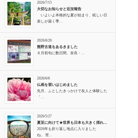
2026/7/15
大切なお知らせと近況報告
いよいよ本格的な夏が始まり、眩しい日
差しが届く季…
2026/6/20
熊野古道をあるきました
６月初旬に数日間、奈良・…
2026/6/6
仏画を習いはじめました
先月、ふとしたきっかけで友人と体験した
「…
2026/5/27
夏至に向けて★世界も日本も大きく揺れ…
2026年も折り返し地点に入りました
ね。 世…