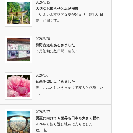
2026/7/15
大切なお知らせと近況報告
いよいよ本格的な夏が始まり、眩しい日
差しが届く季…
2026/6/20
熊野古道をあるきました
６月初旬に数日間、奈良・…
2026/6/6
仏画を習いはじめました
先月、ふとしたきっかけで友人と体験した
「…
2026/5/27
夏至に向けて★世界も日本も大きく揺れ…
2026年も折り返し地点に入りました
ね。 世…