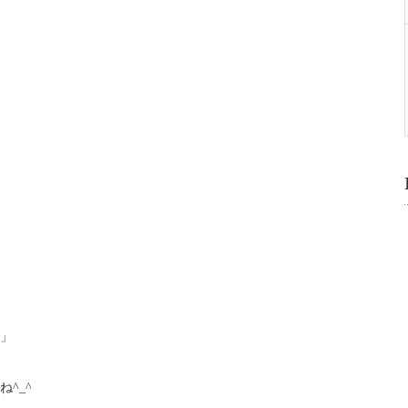
」
^_^