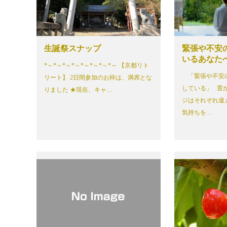
生誕祭スナップ
緊張や不安
いるあなた
*～*～*～*～*～*～*～*～ 【京都リト
「緊張や不安
リート】 2日間参加のお枠は、満席とな
している」 置
りました ★現在、キャ…
ジはそれぞれ違
気持ちを…