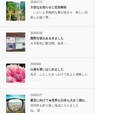
2026/7/15
大切なお知らせと近況報告
いよいよ本格的な夏が始まり、眩しい日
差しが届く季…
2026/6/20
熊野古道をあるきました
６月初旬に数日間、奈良・…
2026/6/6
仏画を習いはじめました
先月、ふとしたきっかけで友人と体験した
「…
2026/5/27
夏至に向けて★世界も日本も大きく揺れ…
2026年も折り返し地点に入りました
ね。 世…