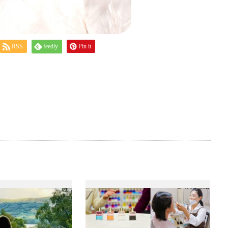
RSS
feedly
Pin it