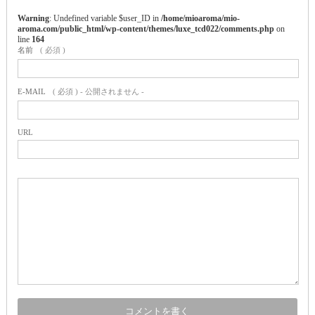
Warning
: Undefined variable $user_ID in
/home/mioaroma/mio-
aroma.com/public_html/wp-content/themes/luxe_tcd022/comments.php
on
line
164
名前
( 必須 )
E-MAIL
( 必須 ) - 公開されません -
URL