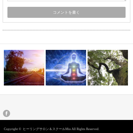
奈良・特別展『神仏の山 
チャクラのスキャニング
もっと知りたい
野・大峯』へ
Copyright ©
ヒーリングサロン＆スクールMio
All Rights Reserved.