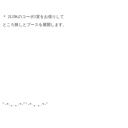
＊ 2LDKのコーポ1室をお借りして
ところ狭しとブースを展開します。
ﾟ･*:.｡..｡.:*･ﾟﾟ･*:.｡..｡.:*･ﾟ