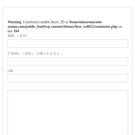
Warning
: Undefined variable $user_ID in
/home/mioaroma/mio-
aroma.com/public_html/wp-content/themes/luxe_tcd022/comments.php
on
line
164
名前
( 必須 )
E-MAIL
( 必須 ) - 公開されません -
URL