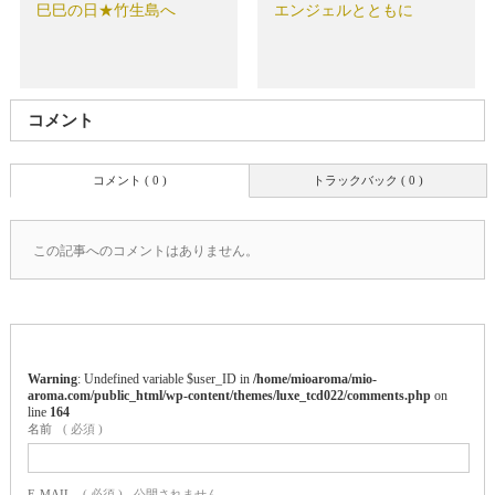
巳巳の日★竹生島へ
エンジェルとともに
コメント
コメント ( 0 )
トラックバック ( 0 )
この記事へのコメントはありません。
Warning
: Undefined variable $user_ID in
/home/mioaroma/mio-
aroma.com/public_html/wp-content/themes/luxe_tcd022/comments.php
on
line
164
名前
( 必須 )
E-MAIL
( 必須 ) - 公開されません -