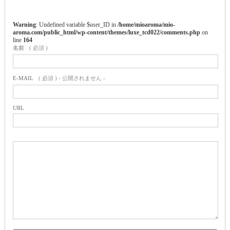
Warning
: Undefined variable $user_ID in
/home/mioaroma/mio-
aroma.com/public_html/wp-content/themes/luxe_tcd022/comments.php
on
line
164
名前
( 必須 )
E-MAIL
( 必須 ) - 公開されません -
URL