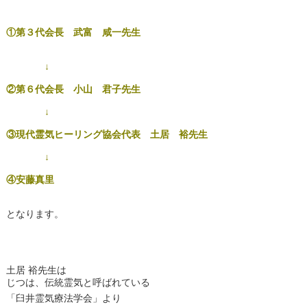
①第３代会長 武富 咸一先生
↓
②第６代会長 小山 君子先生
↓
③現代霊気ヒーリング協会代表 土居 裕先生
↓
④安藤真里
となります。
土居 裕先生は
じつは、伝統霊気と呼ばれている
「臼井霊気療法学会」より