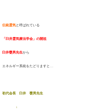
伝統霊気
と呼ばれている
「臼井霊気療法学会」の開祖
臼井甕男先生
から
エネルギー系統をたどりますと…
初代会長 臼井 甕男先生
↓