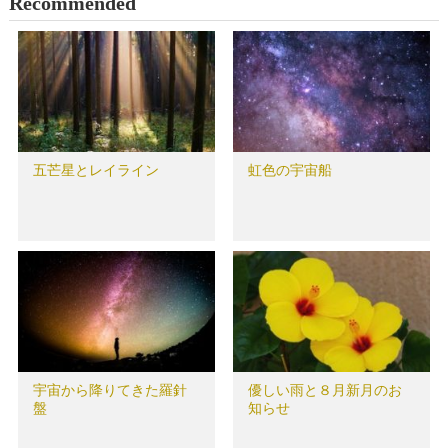
Recommended
五芒星とレイライン
虹色の宇宙船
宇宙から降りてきた羅針
優しい雨と８月新月のお
盤
知らせ