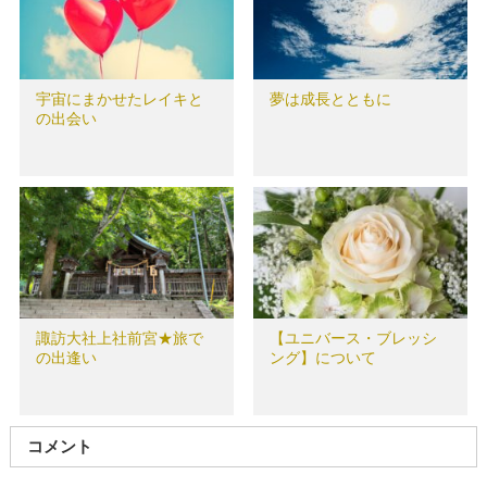
宇宙にまかせたレイキと
夢は成長とともに
の出会い
諏訪大社上社前宮★旅で
【ユニバース・ブレッシ
の出逢い
ング】について
コメント