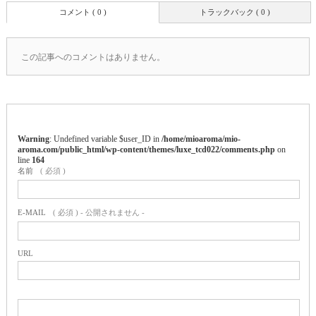
コメント ( 0 )
トラックバック ( 0 )
この記事へのコメントはありません。
Warning
: Undefined variable $user_ID in
/home/mioaroma/mio-
aroma.com/public_html/wp-content/themes/luxe_tcd022/comments.php
on
line
164
名前
( 必須 )
E-MAIL
( 必須 ) - 公開されません -
URL