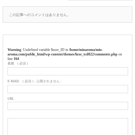
この記事へのコメントはありません。
Warning
: Undefined variable $user_ID in
/home/mioaroma/mio-
aroma.com/public_html/wp-content/themes/luxe_tcd022/comments.php
on
line
164
名前
( 必須 )
E-MAIL
( 必須 ) - 公開されません -
URL