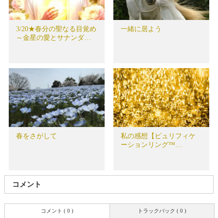
3/20★春分の聖なる目覚め
一緒に居よう
～金星の愛とサナンダ…
春をさがして
私の感想【ピュリフィケ
ーションリング™…
コメント
コメント ( 0 )
トラックバック ( 0 )