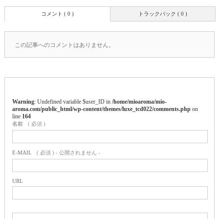
コメント ( 0 )
トラックバック ( 0 )
この記事へのコメントはありません。
Warning
: Undefined variable $user_ID in
/home/mioaroma/mio-
aroma.com/public_html/wp-content/themes/luxe_tcd022/comments.php
on
line
164
名前
( 必須 )
E-MAIL
( 必須 ) - 公開されません -
URL