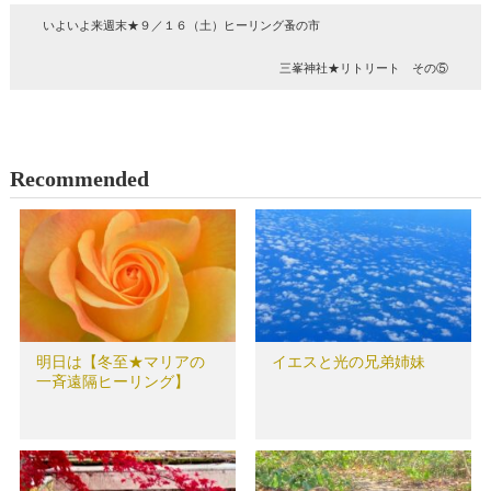
いよいよ来週末★９／１６（土）ヒーリング蚤の市
三峯神社★リトリート その⑤
Recommended
明日は【冬至★マリアの
イエスと光の兄弟姉妹
一斉遠隔ヒーリング】