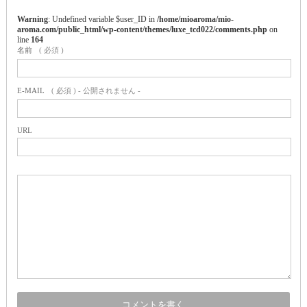
Warning
: Undefined variable $user_ID in
/home/mioaroma/mio-
aroma.com/public_html/wp-content/themes/luxe_tcd022/comments.php
on
line
164
名前
( 必須 )
E-MAIL
( 必須 ) - 公開されません -
URL