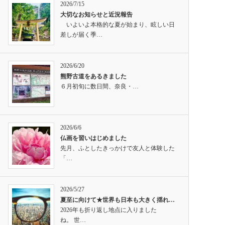
2026/7/15
大切なお知らせと近況報告
いよいよ本格的な夏が始まり、眩しい日
差しが届く季…
2026/6/20
熊野古道をあるきました
６月初旬に数日間、奈良・…
2026/6/6
仏画を習いはじめました
先月、ふとしたきっかけで友人と体験した
「…
2026/5/27
夏至に向けて★世界も日本も大きく揺れ…
2026年も折り返し地点に入りました
ね。 世…