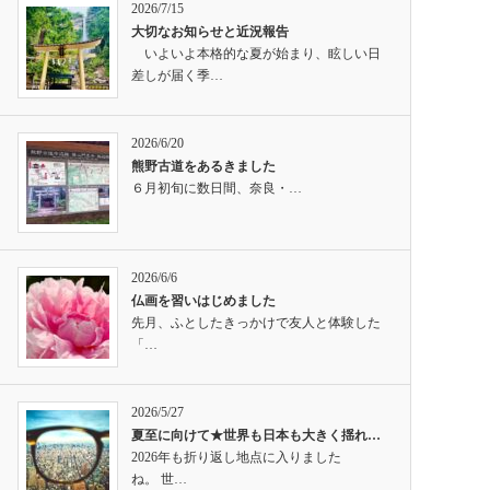
2026/7/15
大切なお知らせと近況報告
いよいよ本格的な夏が始まり、眩しい日
差しが届く季…
2026/6/20
熊野古道をあるきました
６月初旬に数日間、奈良・…
2026/6/6
仏画を習いはじめました
先月、ふとしたきっかけで友人と体験した
「…
2026/5/27
夏至に向けて★世界も日本も大きく揺れ…
2026年も折り返し地点に入りました
ね。 世…