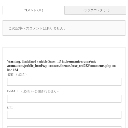
コメント ( 0 )
トラックバック ( 0 )
この記事へのコメントはありません。
Warning
: Undefined variable $user_ID in
/home/mioaroma/mio-
aroma.com/public_html/wp-content/themes/luxe_tcd022/comments.php
on
line
164
名前
( 必須 )
E-MAIL
( 必須 ) - 公開されません -
URL