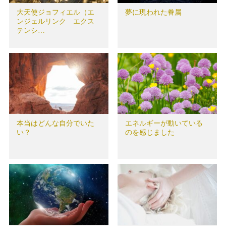
大天使ジョフィエル（エ
夢に現われた眷属
ンジェルリンク エクス
テンシ…
本当はどんな自分でいた
エネルギーが動いている
い？
のを感じました