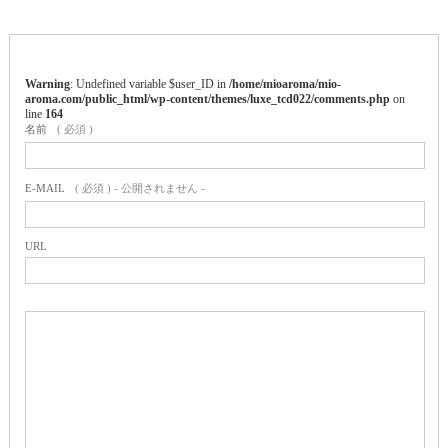
Warning
: Undefined variable $user_ID in
/home/mioaroma/mio-
aroma.com/public_html/wp-content/themes/luxe_tcd022/comments.php
on
line
164
名前
( 必須 )
E-MAIL
( 必須 ) - 公開されません -
URL