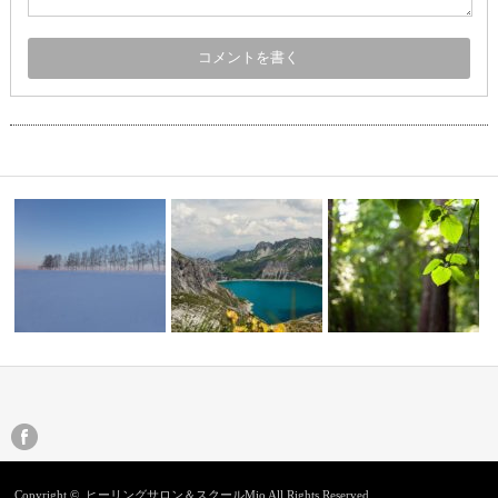
法
モモ活
ひかりの子らしくあるきなさい
山歩き
Copyright ©
ヒーリングサロン＆スクールMio
All Rights Reserved.