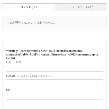
コメント ( 0 )
トラックバック ( 0 )
この記事へのコメントはありません。
Warning
: Undefined variable $user_ID in
/home/mioaroma/mio-
aroma.com/public_html/wp-content/themes/luxe_tcd022/comments.php
on
line
164
名前
( 必須 )
E-MAIL
( 必須 ) - 公開されません -
URL