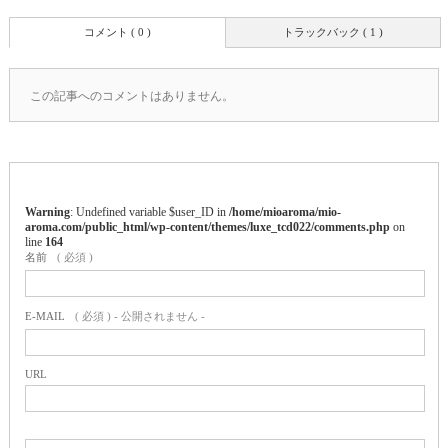
コメント ( 0 )
トラックバック ( 1 )
この記事へのコメントはありません。
Warning
: Undefined variable $user_ID in
/home/mioaroma/mio-
aroma.com/public_html/wp-content/themes/luxe_tcd022/comments.php
on
line
164
名前
( 必須 )
E-MAIL
( 必須 ) - 公開されません -
URL