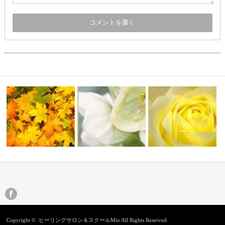
新メニュー【メタトロン
切に
あおくんの爪切り
浄化と変容の加速
ト・クリエー…
Copyright ©
ヒーリングサロン＆スクールMio
All Rights Reserved.