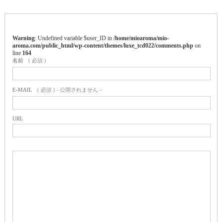
Warning
: Undefined variable $user_ID in
/home/mioaroma/mio-
aroma.com/public_html/wp-content/themes/luxe_tcd022/comments.php
on
line
164
名前
( 必須 )
E-MAIL
( 必須 ) - 公開されません -
URL