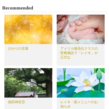
Recommended
ひかりの言葉
アメリカ最高位クラスの
医療施設で「レイキ」が
正式な…
熱田神宮②
レイキ・新メニューのお
知らせ