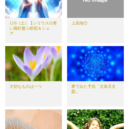
12/6（土）【シリウスの青
上高地①
い羅針盤☆瞑想＆シェ
ア…
大切なものは一つ
夢でみた予兆「立体天文
図」