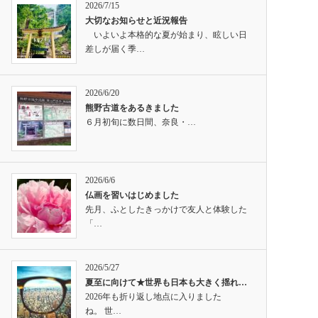
2026/7/15
大切なお知らせと近況報告
いよいよ本格的な夏が始まり、眩しい日
差しが届く季…
2026/6/20
熊野古道をあるきました
６月初旬に数日間、奈良・…
2026/6/6
仏画を習いはじめました
先月、ふとしたきっかけで友人と体験した
「…
2026/5/27
夏至に向けて★世界も日本も大きく揺れ…
2026年も折り返し地点に入りました
ね。 世…