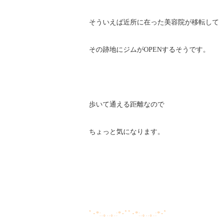
そういえば近所に在った美容院が移転して
その跡地にジムがOPENするそうです。
歩いて通える距離なので
ちょっと気になります。
ﾟ･*:.｡..｡.:*･ﾟﾟ･*:.｡..｡.:*･ﾟ