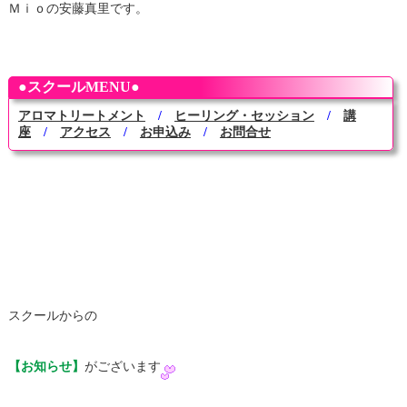
Ｍｉｏの安藤真里です。
●スクールMENU●
アロマトリートメント
/
ヒーリング・セッション
/
講
座
/
アクセス
/
お申込み
/
お問合せ
スクールからの
【お知らせ】
がございます