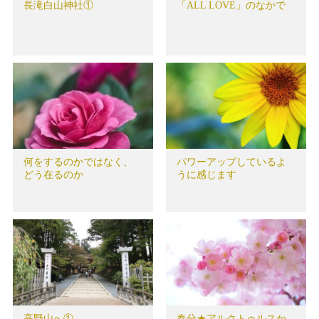
長滝白山神社①
「ALL LOVE」のなかで
何をするのかではなく、
パワーアップしているよ
どう在るのか
うに感じます
高野山へ①
春分★アルクトゥルスか