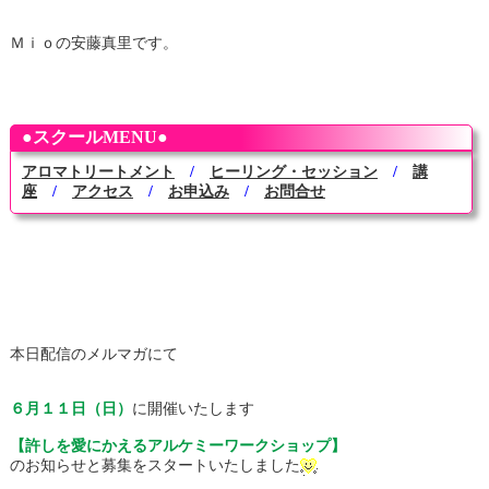
Ｍｉｏの安藤真里です。
●スクールMENU●
アロマトリートメント
/
ヒーリング・セッション
/
講
座
/
アクセス
/
お申込み
/
お問合せ
本日配信のメルマガにて
６月１１日（日）
に開催いたします
【許しを愛にかえるアルケミーワークショップ】
のお知らせと募集をスタートいたしました