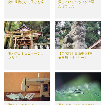
次の世代となる子ども達
愛しているつもりが上辺
へ
だけでした
龍とのコミュニケーショ
【ご感想】白山中居神社
ン方法
★日帰りリトリート