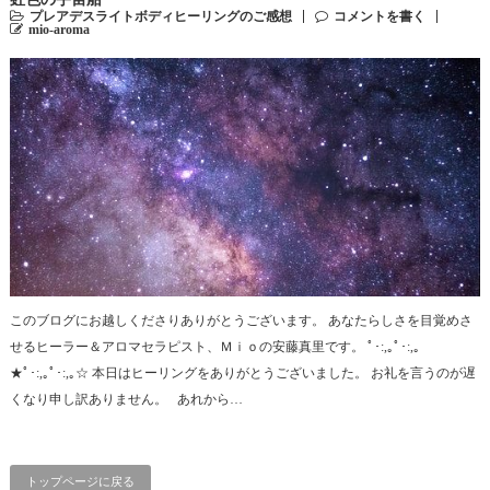
プレアデスライトボディヒーリングのご感想
コメントを書く
mio-aroma
このブログにお越しくださりありがとうございます。 あなたらしさを目覚めさ
せるヒーラー＆アロマセラピスト、Ｍｉｏの安藤真里です。 ﾟ･:,｡ﾟ･:,｡
★ﾟ･:,｡ﾟ･:,｡☆ 本日はヒーリングをありがとうございました。 お礼を言うのが遅
くなり申し訳ありません。 あれから…
トップページに戻る