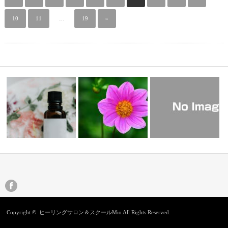
10
11
…
19
»
潤いをもとめて・・・その後
自分を信頼した生き方の選択
旅から帰りました
Copyright ©
ヒーリングサロン＆スクールMio
All Rights Reserved.