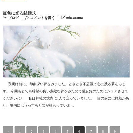
虹色に光る結婚式
ブログ
コメントを書く
mio-aroma
夜明け前に、印象深い夢をみました。ときどき不思議で心に残る夢をみま
す。 今回もとても縁起の良い素敵な夢をみたので備忘録のためにシェアさせて
くださいね♪ 私は神社の境内に1人で立っていました。 目の前には拝殿があ
り、境内にはうっすらと雪が積もっていま…
«
1
2
3
4
5
6
7
8
9