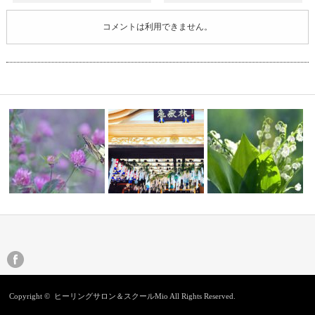
コメントは利用できません。
リクエスト開催【６月６
今日という特別な日を
大須めぐり
（木）レイキ練習…
Copyright ©
ヒーリングサロン＆スクールMio
All Rights Reserved.