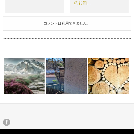
のお知…
コメントは利用できません。
過去の記憶に引きずられ
仕事にする
大きな転機
レイキが大好きな皆さんと
なったら