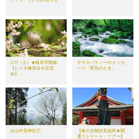
2/23（土）★岐阜市開催
サラスバティーのメッセ
【レイキ練習会＆交流
ージ「変化のとき」
会】…
白山中居神社①
【春の京都伏見稲荷★開
運リトリート・ツアー】