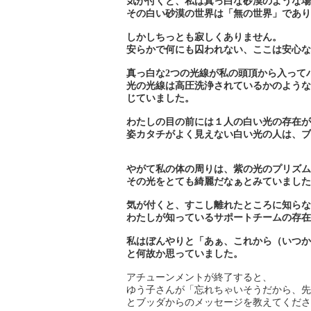
気が付くと、私は真っ白な砂漠のような場
その白い砂漠の世界は「無の世界」であり
しかしちっとも寂しくありません。
安らかで何にも囚われない、ここは安心な
真っ白な2つの光線が私の頭頂から入って
光の光線は高圧洗浄されているかのような
じていました。
わたしの目の前には１人の白い光の存在が
姿カタチがよく見えない白い光の人は、ブ
やがて私の体の周りは、紫の光のプリズム
その光をとても綺麗だなぁとみていました
気が付くと、すこし離れたところに知らな
わたしが知っているサポートチームの存在
私はぼんやりと「あぁ、これから（いつか
と何故か思っていました。
アチューンメントが終了すると、
ゆう子さんが「忘れちゃいそうだから、先
とブッダからのメッセージを教えてくださ