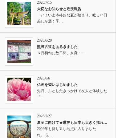
2026/7/15
大切なお知らせと近況報告
いよいよ本格的な夏が始まり、眩しい日
差しが届く季…
2026/6/20
熊野古道をあるきました
６月初旬に数日間、奈良・…
2026/6/6
仏画を習いはじめました
先月、ふとしたきっかけで友人と体験した
「…
2026/5/27
夏至に向けて★世界も日本も大きく揺れ…
2026年も折り返し地点に入りました
ね。 世…