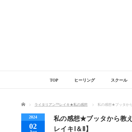
TOP
ヒーリング
スクール
Home
ライタリアン™レイキ★私の感想
私の感想★ブッタから
2024
私の感想★ブッタから教
02
レイキⅠ＆Ⅱ】
Aug