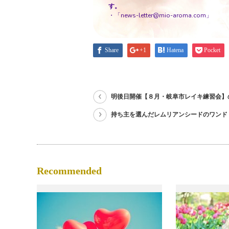
す。
・「news-letter@mio-aroma.com」
Share
+1
Hatena
Pocket
明後日開催【８月・岐阜市レイキ練習会】
持ち主を選んだレムリアンシードのワンド
Recommended