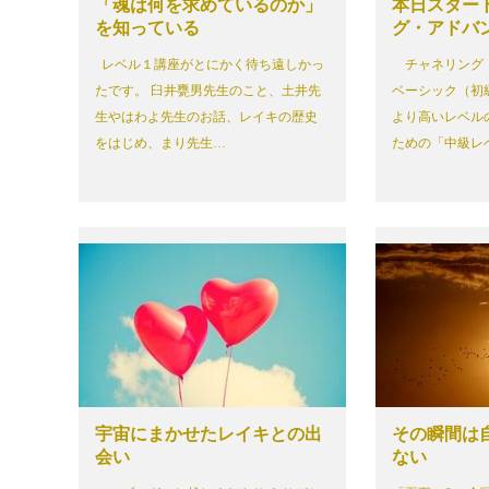
「魂は何を求めているのか」
本日スター
を知っている
グ・アドバ
レベル１講座がとにかく待ち遠しかっ
チャネリング
たです。 臼井甕男先生のこと、土井先
ベーシック（初
生やはわよ先生のお話、レイキの歴史
より高いレベル
をはじめ、まり先生…
ための「中級レ
宇宙にまかせたレイキとの出
その瞬間は
会い
ない