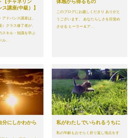
ト【チャネリン
体感から得るもの
ンス講座(中級）】
このブログにお越しくださり ありがと
・アドバンス講座は、
うございます。 あなたらしさを目覚め
級）クラス修了者が、
させる ヒーラー＆ア…
のスキル・知識を学ぶ
ベル…
自分にしかわから
私がわたしでいられるうちに
私の年齢もおそらく折り返し地点をす