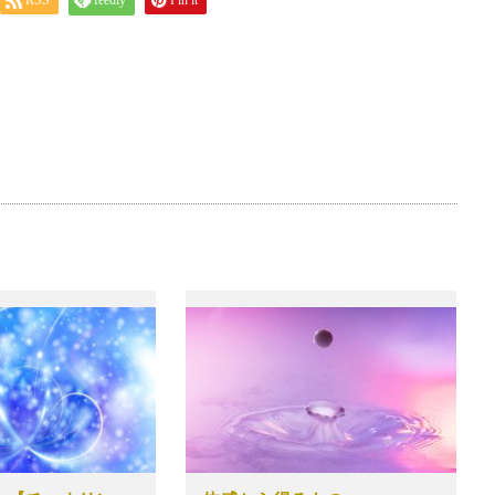
RSS
feedly
Pin it