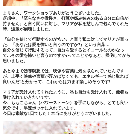
まりさん、ワークショップありがとうございました。
瞑想中、『至らなさや傲慢さ、打算や妬み嫉みのある自分に自信が
持ません』と言う問いに対し、マリアが私を慈しんで包んでくれた
時、涙腺が崩壊しました。
『自分を信じて行動するのが怖い』と言う私に対して
マリアが言っ
た、『あなたは愛を怖いと言うのですか?』という言葉…
自分を信じて行動するって、自分を愛するとイコールなのかなっ
て…
その愛を怖いと言うのですか?ってことかなぁと、帰宅してから
思いました。
あと今まで誘導瞑想では、映像や言葉に気を取られていたんです
が、上手く映像や言葉が浮かばなくても、エネルギーで感じ取れば
良いんだ!と分かって、これからは力まず楽しめそうです!
マリアが受け入れてくれたように、私も自分を受け入れて、他者も
受け入れていきたいです。
今、ももこちゃん（パワーストーン）を手にしながら、とても良い
気分です。早速ポッケに入れています。
今日は素敵な1日でした！本当にありがとうございました。