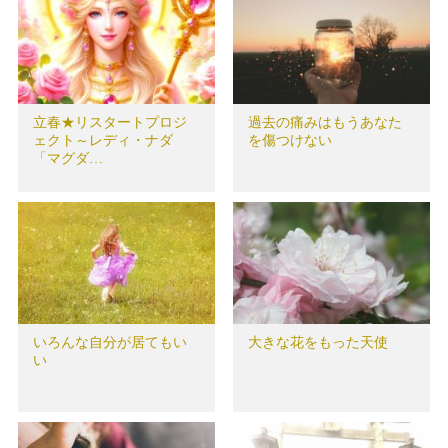
立春★リスタートプロジ
過去の痛みはもうあなた
ェクト～レディ・ナダ
を傷つけない
「マグダ…
いろんな自分が居てもい
大きな花をもった天使
い